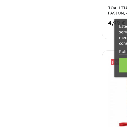
TOALLIT
PASIÓN, 
4,99 €
Este
serv
medi
cons
Polí
¡EN OFER