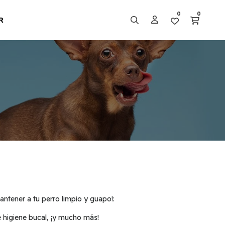
0
0
R
ntener a tu perro limpio y guapo!:
e higiene bucal, ¡y mucho más!