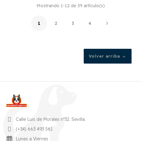
Mostrando 1-12 de 39 artículo(s)

1
2
3
4
Volver arriba

Calle Luis de Morales nº32. Sevilla.
(+34) 663 493 561
Lunes a Viernes