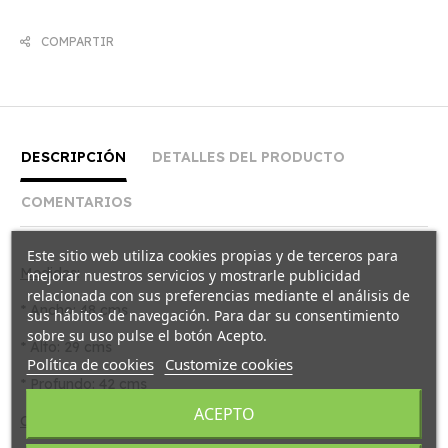
COMPARTIR
DESCRIPCIÓN
DETALLES DEL PRODUCTO
COMENTARIOS
Este sitio web utiliza cookies propias y de terceros para
Medidas
:
mejorar nuestros servicios y mostrarle publicidad
relacionada con sus preferencias mediante el análisis de
* Ancho: 48 cms
sus hábitos de navegación. Para dar su consentimiento
sobre su uso pulse el botón Acepto.
* Alto: 29 cms
Política de cookies
Customize cookies
* Profundo: 42 cms
ACEPTO
Color
: negro.