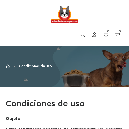
0
0
Navegación de palanca
☰
Condiciones de uso
Condiciones de uso
Objeto