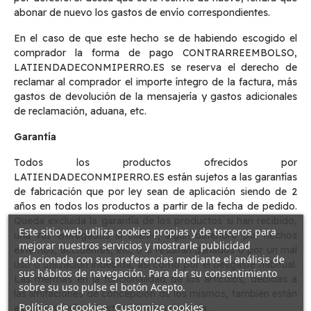
abonar de nuevo los gastos de envío correspondientes.
En el caso de que este hecho se de habiendo escogido el
comprador la forma de pago CONTRARREEMBOLSO,
LATIENDADECONMIPERRO.ES se reserva el derecho de
reclamar al comprador el importe íntegro de la factura, más
gastos de devolución de la mensajería y gastos adicionales
de reclamación, aduana, etc.
Garantía
Todos los productos ofrecidos por
LATIENDADECONMIPERRO.ES están sujetos a las garantías
de fabricación que por ley sean de aplicación siendo de 2
años en todos los productos a partir de la fecha de pedido.
Queda excluida la garantía de los productos si han recibido,
Este sitio web utiliza cookies propias y de terceros para
una vez entregados al cliente, algún deterioro por hechos
mejorar nuestros servicios y mostrarle publicidad
externos, accidentes, etc. o si resultan dañados o por un mal
relacionada con sus preferencias mediante el análisis de
uso o utilización indebida, así como por el desgaste habitual.
sus hábitos de navegación. Para dar su consentimiento
Las mermas en la funcionalidad de los artículos, debidas a
sobre su uso pulse el botón Acepto.
las limitaciones de concepción de los mismos, también están
Política de cookies
Customize cookies
excluidas de la cobertura de esta garantía.