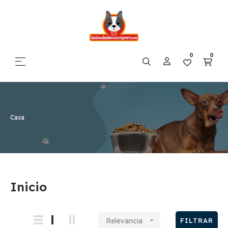
0
0
Navegación de palanca
☰
Casa
Inicio
Relevancia

FILTRAR