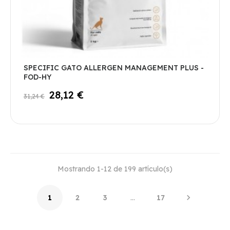
SPECIFIC GATO ALLERGEN MANAGEMENT PLUS -
FOD-HY
28,12 €
31,24 €
Mostrando 1-12 de 199 artículo(s)

1
2
3
…
17