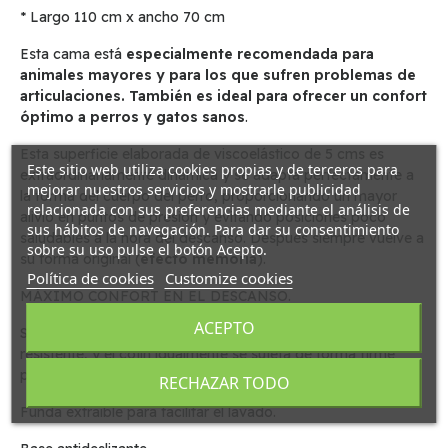
* Largo 110 cm x ancho 70 cm
Esta cama está
especialmente recomendada para
animales mayores y para los que sufren problemas de
articulaciones. También es ideal para ofrecer un confort
óptimo a perros y gatos sanos
.
Esta superficie elaborada de viscoelástico de 5 cms es
Este sitio web utiliza cookies propias y de terceros para
extraordinariamente dinámica y se adapta perfectamente a
mejorar nuestros servicios y mostrarle publicidad
la forma del cuerpo del perro, proporcionando un mayor
relacionada con sus preferencias mediante el análisis de
alivio en puntos de presión y evitando posiciones poco
sus hábitos de navegación. Para dar su consentimiento
saludables a la hora del descanso. Después siempre vuelve a
sobre su uso pulse el botón Acepto.
su forma original (
efecto memoria
).
Política de cookies
Customize cookies
MÁXIMO CONFORT EN EL DESCANSO.
ACEPTO
Su borde relleno de fibra de poliester la hace cómoda y
resistente, y el cojín igualmente se sujeta de forma firme
para evitar que se deforme.
RECHAZAR TODO
Funda extraible para facilitar el lavado.