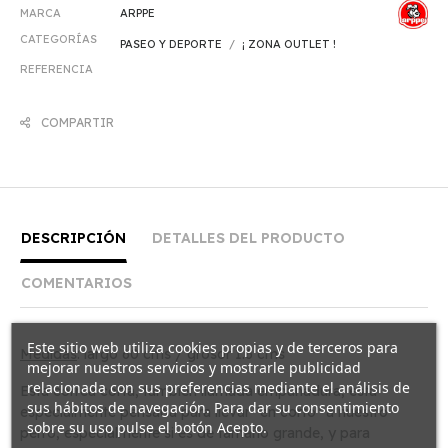
MARCA
ARPPE
CATEGORÍAS
PASEO Y DEPORTE
¡ ZONA OUTLET !
REFERENCIA
COMPARTIR
DESCRIPCIÓN
DETALLES DEL PRODUCTO
COMENTARIOS
Este sitio web utiliza cookies propias y de terceros para
Medidas
: largo 60 cms / grosor 1.6 cms
mejorar nuestros servicios y mostrarle publicidad
relacionada con sus preferencias mediante el análisis de
Esta correa corta, también llamada empuñadura, esta
sus hábitos de navegación. Para dar su consentimiento
especialmente pensada para llevar "en corto" a nuestro
sobre su uso pulse el botón Acepto.
perro, especialmente si es de tamaño grande, y para