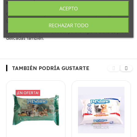
HIPOALERGÉNICAS
.
ACEPTO
Con una toallita se puede cubrir todo el cuerpo del perro o
gato, ya que están muy empapadas.
RECHAZAR TODO
Estas toallitas estan indicadas para la higiene diaria de pieles
delicadas también.
TAMBIÉN PODRÍA GUSTARTE
¡EN OFERTA!