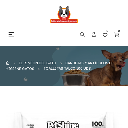
0
0
Navegación de palanca
☰
EL RINCÓN DEL GATO
BANDEJAS Y ARTÍCULOS DE
TOALLITAS TALCO.100 UDS.
HIGIENE GATOS