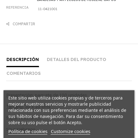
REFERENCIA
11-0421001
COMPARTIR
DESCRIPCIÓN
DETALLES DEL PRODUCTO
COMENTARIOS
Presentación
: paquete de 100 unidades.
Este sitio web utiliza cookies propias y de terceros para
mejorar nuestros servicios y mostrarle publicidad
Tamaño
: 30 x 20 cms
relacionada con sus preferencias mediante el análisis de
sus hábitos de navegación. Para dar su consentimiento
Super resistentes.
sobre su uso pulse el botón Acepto.
Sin parabenos.
Política de cookies
Customize cookies