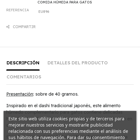
COMIDA HÚMEDA PARA GATOS
REFERENCIA
EU896
COMPARTIR
DESCRIPCIÓN
DETALLES DEL PRODUCTO
COMENTARIOS
Presentación
: sobre de 40 gramos.
Inspirado en el dashi tradicional japonés, este alimento
húmedo complementario para gatos contiene delicadas
Este sitio web utiliza cookies propias y de terceros para
hojuelas de pollo suavemente remojadas en un caldo rico en
mejorar nuestros servicios y mostrarle publicidad
dashi.
relacionada con sus preferencias mediante el análisis de
Servido en una práctica bolsita, ofrece frescura y facilita la
sus hábitos de navegación. Para dar su consentimiento